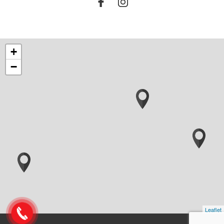
+
−
Leaflet