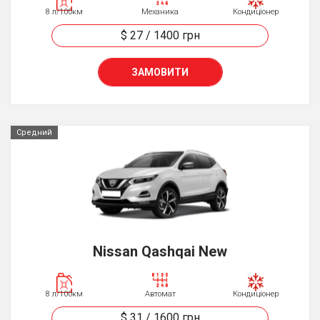
8 л/100км
Механика
Кондиціонер
$ 27
/
1400
грн
ЗАМОВИТИ
Средний
Nissan Qashqai New
8 л/100км
Автомат
Кондиціонер
$ 31
/
1600
грн