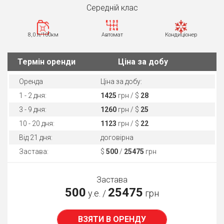
Середнiй клас
8,0 л/100км
Автомат
Кондиціонер
Термін оренди
Ціна за добу
Оренда
Ціна за добу:
1 - 2 дня:
1425
грн / $
28
3 - 9 дня:
1260
грн / $
25
10 - 20 дня:
1123
грн / $
22
Від 21 дня:
договірна
Застава:
$
500
/
25475
грн
Застава
500
25475
у.е. /
грн
ВЗЯТИ В ОРЕНДУ