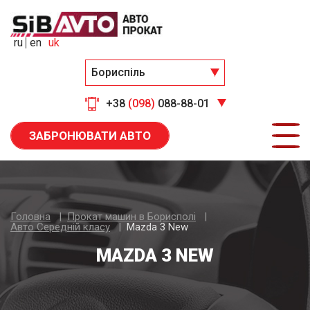
ru
en
uk
Бориспіль
+38
(098)
088-88-01
ЗАБРОНЮВАТИ АВТО
Головна
Прокат машин в Борисполі
Авто Середнiй класу
Mazda 3 New
MAZDA 3 NEW