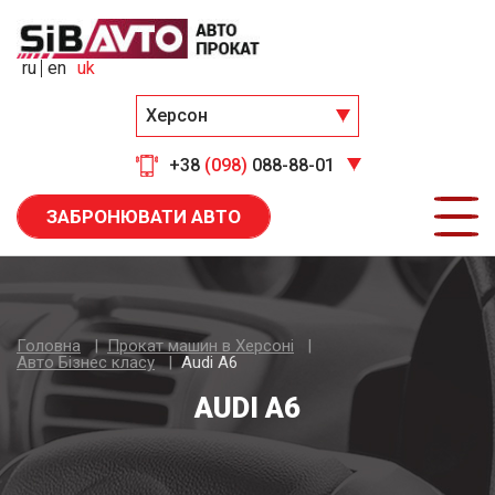
ru
en
uk
Херсон
+38
(098)
088-88-01
ЗАБРОНЮВАТИ АВТО
Головна
Прокат машин в Херсоні
Авто Бiзнес класу
Audi A6
AUDI A6