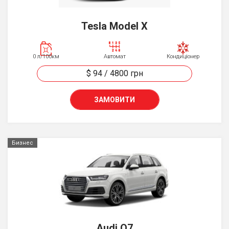
Tesla Model X
0 л/100км
Автомат
Кондиціонер
$ 94
/
4800
грн
ЗАМОВИТИ
Бизнес
Audi Q7