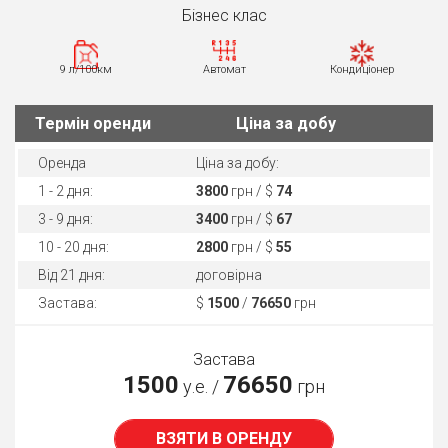
Бiзнес клас
9 л/100км
Автомат
Кондиціонер
Термін оренди
Ціна за добу
Оренда
Ціна за добу:
1 - 2 дня:
3800
грн / $
74
3 - 9 дня:
3400
грн / $
67
10 - 20 дня:
2800
грн / $
55
Від 21 дня:
договірна
Застава:
$
1500
/
76650
грн
Застава
1500
76650
у.е. /
грн
ВЗЯТИ В ОРЕНДУ