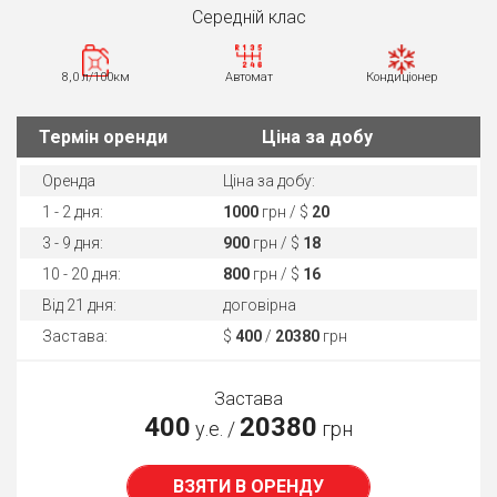
Середнiй клас
8,0 л/100км
Автомат
Кондиціонер
Термін оренди
Ціна за добу
Оренда
Ціна за добу:
1 - 2 дня:
1000
грн / $
20
3 - 9 дня:
900
грн / $
18
10 - 20 дня:
800
грн / $
16
Від 21 дня:
договірна
Застава:
$
400
/
20380
грн
Застава
400
20380
у.е. /
грн
ВЗЯТИ В ОРЕНДУ