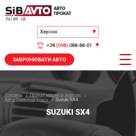
ru
en
uk
Херсон
+38
(098)
088-88-01
ЗАБРОНЮВАТИ АВТО
Головна
Прокат машин в Херсоні
Авто Середнiй класу
Suzuki SX4
SUZUKI SX4