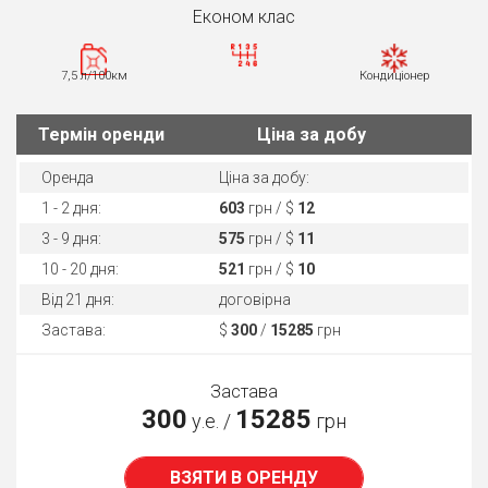
Економ клас
7,5 л/100км
Кондиціонер
Термін оренди
Ціна за добу
Оренда
Ціна за добу:
1 - 2 дня:
603
грн / $
12
3 - 9 дня:
575
грн / $
11
10 - 20 дня:
521
грн / $
10
Від 21 дня:
договірна
Застава:
$
300
/
15285
грн
Застава
300
15285
у.е. /
грн
ВЗЯТИ В ОРЕНДУ