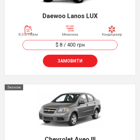
Daewoo Lanos LUX
8,0 л/100км
Механика
Кондиціонер
$ 8
/
400
грн
ЗАМОВИТИ
Эконом
Chevrolet Aveo III