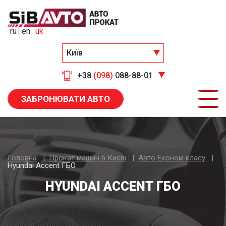
ru
en
uk
Київ
+38
(098)
088-88-01
ЗАБРОНЮВАТИ АВТО
Головна
Прокат машин в Києві
Авто Економ класу
Hyundai Accent ГБО
HYUNDAI ACCENT ГБО