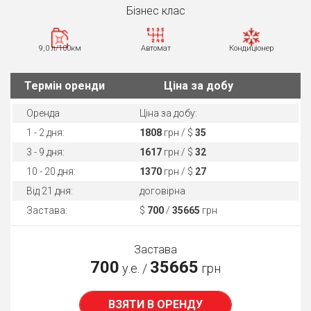
Бiзнес клас
9,0 л/100км
Автомат
Кондиціонер
Термін оренди
Ціна за добу
Оренда
Ціна за добу:
1 - 2 дня:
1808
грн / $
35
3 - 9 дня:
1617
грн / $
32
10 - 20 дня:
1370
грн / $
27
Від 21 дня:
договірна
Застава:
$
700
/
35665
грн
Застава
700
35665
у.е. /
грн
ВЗЯТИ В ОРЕНДУ