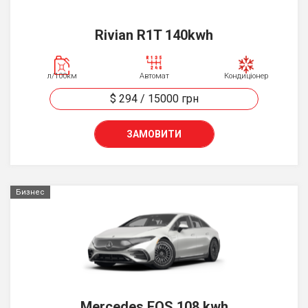
Rivian R1T 140kwh
л/100км
Автомат
Кондиціонер
$ 294
/
15000
грн
ЗАМОВИТИ
Бизнес
Mercedes EQS 108 kwh