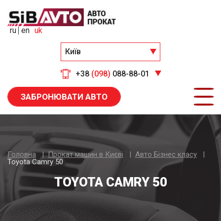
ru
en
uk
Київ
+38
(098)
088-88-01
ЗАБРОНЮВАТИ АВТО
Головна
Прокат машин в Києві
Авто Бiзнес класу
Toyota Camry 50
TOYOTA CAMRY 50