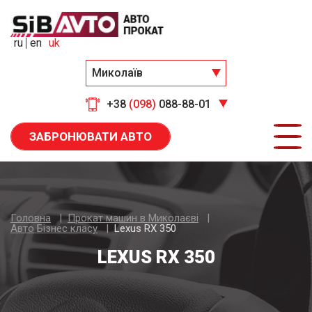
ru
en
uk
Миколаїв
+38
(098)
088-88-01
ЗАБРОНЮВАТИ АВТО
Головна
Прокат машин в Миколаєві
Авто Бiзнес класу
Lexus RX 350
LEXUS RX 350