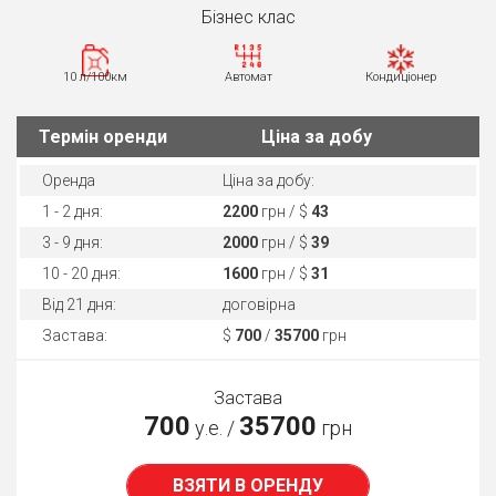
Бiзнес клас
10 л/100км
Автомат
Кондиціонер
Термін оренди
Ціна за добу
Оренда
Ціна за добу:
1 - 2 дня:
2200
грн / $
43
3 - 9 дня:
2000
грн / $
39
10 - 20 дня:
1600
грн / $
31
Від 21 дня:
договірна
Застава:
$
700
/
35700
грн
Застава
700
35700
у.е. /
грн
ВЗЯТИ В ОРЕНДУ