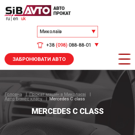
ru
en
uk
Миколаїв
+38
(098)
088-88-01
ЗАБРОНЮВАТИ АВТО
Головна
Прокат машин в Миколаєві
Авто Бiзнес класу
Mercedes C class
MERCEDES C CLASS