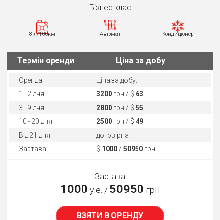
Бiзнес клас
8 л/100км
Автомат
Кондиціонер
Термін оренди
Ціна за добу
Оренда
Ціна за добу:
1 - 2 дня:
3200
грн / $
63
3 - 9 дня:
2800
грн / $
55
10 - 20 дня:
2500
грн / $
49
Від 21 дня:
договірна
Застава:
$
1000
/
50950
грн
Застава
1000
50950
у.е. /
грн
ВЗЯТИ В ОРЕНДУ