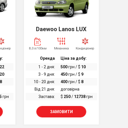
Daewoo Lanos LUX
иціонер
8,0 л/100км
Механика
Кондиціонер
у:
Оренда
Ціна за добу:
22
1 - 2 дня:
500
грн / $
10
20
3 - 9 дня:
450
грн / $
9
8
10 - 20 дня:
400
грн / $
8
Від 21 дня:
договірна
5
грн
Застава:
$
250
/
12738
грн
ЗАМОВИТИ