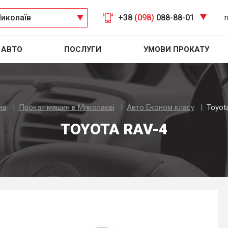
иколаїв
+38
(098)
088-88-01
r
АВТО
ПОСЛУГИ
УМОВИ ПРОКАТУ
на
Прокат машин в Миколаєві
Авто Економ класу
Toyot
TOYOTA RAV-4