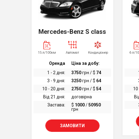
Mercedes-Benz S class
15 л/100км
Автомат
Кондиціонер
6 л/1
Оренда
Ціна за добу:
1 - 2 дня:
3750
грн / $
74
3 - 9 дня:
3250
грн / $
64
10 - 20 дня:
2750
грн / $
54
10 
Від 21 дня:
договірна
Ві
Застава:
$
1000
/
50950
грн
ЗАМОВИТИ