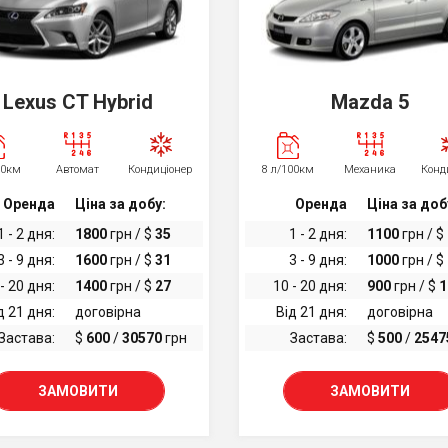
Lexus CT Hybrid
Mazda 5
00км
Автомат
Кондиціонер
8 л/100км
Механика
Конд
Оренда
Ціна за добу:
Оренда
Ціна за доб
1 - 2 дня:
1800
грн / $
35
1 - 2 дня:
1100
грн / $
3 - 9 дня:
1600
грн / $
31
3 - 9 дня:
1000
грн / $
- 20 дня:
1400
грн / $
27
10 - 20 дня:
900
грн / $
1
д 21 дня:
договірна
Від 21 дня:
договірна
Застава:
$
600
/
30570
грн
Застава:
$
500
/
2547
ЗАМОВИТИ
ЗАМОВИТИ