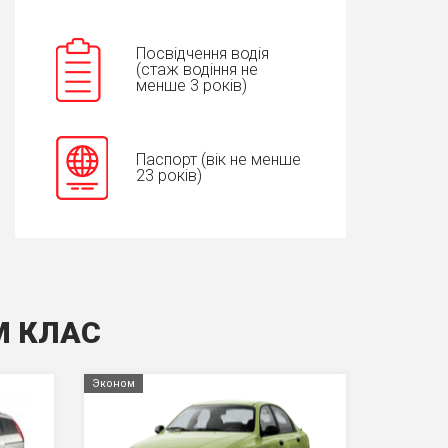
Посвідчення водія
(стаж водіння не
менше 3 років)
Паспорт (вік не менше
23 років)
М КЛАС
Эконом