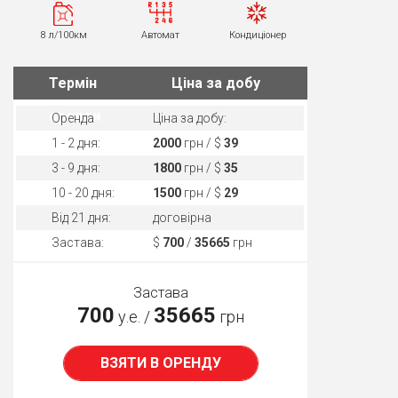
8 л/100км
Автомат
Кондиціонер
Термін
Ціна за добу
оренди
Оренда
Ціна за добу:
1 - 2 дня:
2000
грн / $
39
3 - 9 дня:
1800
грн / $
35
10 - 20 дня:
1500
грн / $
29
Від 21 дня:
договірна
Застава:
$
700
/
35665
грн
Застава
700
35665
у.е. /
грн
ВЗЯТИ В ОРЕНДУ