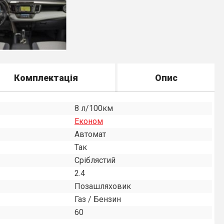
Комплектація
Опис
8 л/100км
Економ
Автомат
Так
Сріблястий
2.4
Позашляховик
Газ / Бензин
60