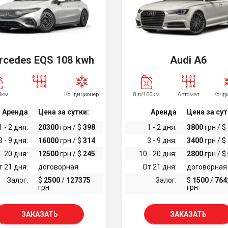
rcedes EQS 108 kwh
Audi A6
0км
Кондиционер
8 л/100км
Автомат
Конд
Аренда
Цена за сутки:
Аренда
Цена за сут
1 - 2 дня:
20300
грн / $
398
1 - 2 дня:
3800
грн / $
3 - 9 дня:
16000
грн / $
314
3 - 9 дня:
3400
грн / $
- 20 дня:
12500
грн / $
245
10 - 20 дня:
2800
грн / $
т 21 дня:
договорная
От 21 дня:
договорная
Залог:
$
2500
/
127375
Залог:
$
1500
/
764
грн
грн
ЗАКАЗАТЬ
ЗАКАЗАТЬ