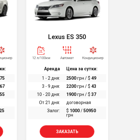
Lexus ES 350
иционер
12 л/100км
Автомат
Кондиционер
ки:
Аренда
Цена за сутки:
75
1 - 2 дня:
2500
грн / $
49
67
3 - 9 дня:
2200
грн / $
43
55
10 - 20 дня:
1900
грн / $
37
От 21 дня:
договорная
25
Залог:
$
1000
/
50950
грн
ЗАКАЗАТЬ