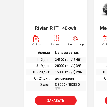
Rivian R1T 140kwh
Me
л/100км
Автомат
Кондиционер
л/10
Аренда
Цена за сутки:
1 - 2 дня:
24500
грн / $
481
3 - 9 дня:
20000
грн / $
393
10 - 20 дня:
15000
грн / $
294
10 
От 21 дня:
договорная
О
Залог:
$
3000
/
152850
грн
ЗАКАЗАТЬ