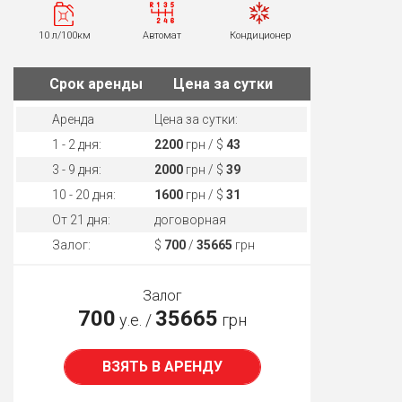
10 л/100км
Автомат
Кондиционер
Cрок аренды
Цена за сутки
Аренда
Цена за сутки:
1 - 2 дня:
2200
грн / $
43
3 - 9 дня:
2000
грн / $
39
10 - 20 дня:
1600
грн / $
31
От 21 дня:
договорная
Залог:
$
700
/
35665
грн
Залог
700
35665
у.е. /
грн
ВЗЯТЬ В АРЕНДУ