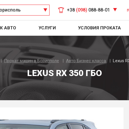
орисполь
+38
(098)
088-88-01
r
К АВТО
УСЛУГИ
УСЛОВИЯ ПРОКАТА
Прокат машин в Борисполе
Авто Бизнес класса
Lexus R
LEXUS RX 350 ГБО