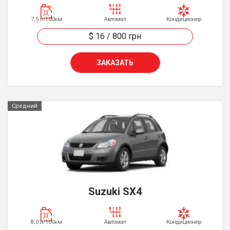
7,5 л/100км
Автомат
Кондиционер
$ 16
/
800
грн
ЗАКАЗАТЬ
Средний
Suzuki SX4
8,0 л/100км
Автомат
Кондиционер