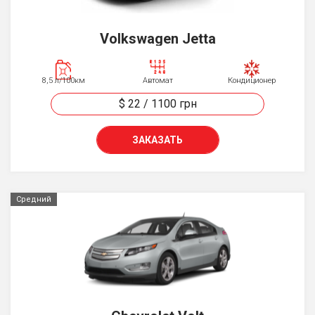
Volkswagen Jetta
8,5 л/100км
Автомат
Кондиционер
$ 22
/
1100
грн
ЗАКАЗАТЬ
Средний