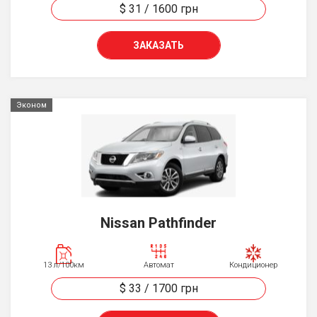
$ 31
/
1600
грн
ЗАКАЗАТЬ
Эконом
Nissan Pathfinder
13 л/100км
Автомат
Кондиционер
$ 33
/
1700
грн