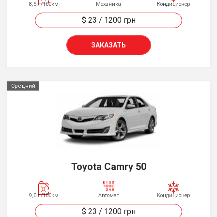
8,5 л/100км
Механика
Кондиционер
$ 23
/
1200
грн
ЗАКАЗАТЬ
Средний
Toyota Camry 50
9,0 л/100км
Автомат
Кондиционер
$ 23
/
1200
грн