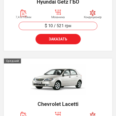
Hyundai Getz ГБО
7,4 л/100км
Механика
Кондиционер
$ 10
/
521
грн
ЗАКАЗАТЬ
Средний
Chevrolet Lacetti