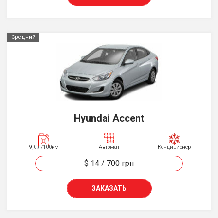
Средний
Hyundai Accent
9,0 л/100км
Автомат
Кондиционер
$ 14
/
700
грн
ЗАКАЗАТЬ