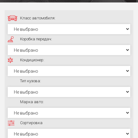
Класс автомобиля:
Коробка передач:
Кондиционер:
Тип кузова:
Марка авто:
Сортировка