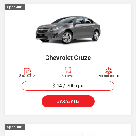
Средний
Chevrolet Cruze
8 л/100км
Автомат
Кондиционер
$ 14
/
700
грн
ЗАКАЗАТЬ
Средний