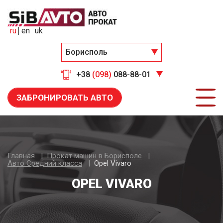
ru
en
uk
Борисполь
+38
(098)
088-88-01
ЗАБРОНИРОВАТЬ АВТО
Главная
Прокат машин в Борисполе
Авто Средний класса
Opel Vivaro
OPEL VIVARO