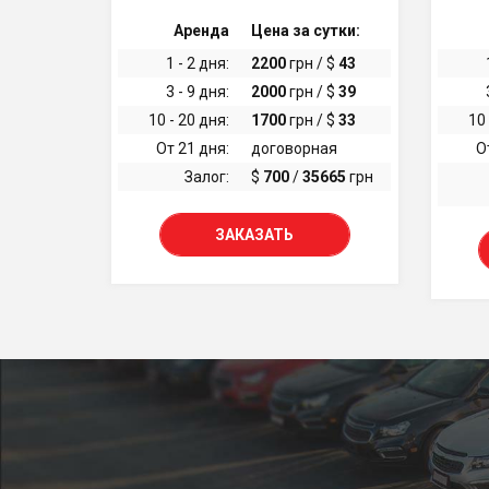
Аренда
Цена за сутки:
1 - 2 дня:
2200
грн / $
43
3 - 9 дня:
2000
грн / $
39
10 - 20 дня:
1700
грн / $
33
10 
От 21 дня:
договорная
О
Залог:
$
700
/
35665
грн
ЗАКАЗАТЬ