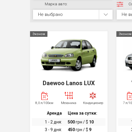
Марка авто:
С
Не выбрано
Не в
Эконом
Эконом
Daewoo Lanos LUX
8,0 л/100км
Механика
Кондиционер
7 л/1
Аренда
Цена за сутки:
1 - 2 дня:
500
грн / $
10
3 - 9 дня:
450
грн / $
9