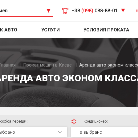
иев
+38
(098)
088-88-01
r
К АВТО
УСЛУГИ
УСЛОВИЯ ПРОКАТА
Главная
Прокат машин в Киеве
Аренда авто эконом класс
АРЕНДА АВТО ЭКОНОМ КЛАСС
оробка передач:
Кондиционер:
ыбрано
Не выбрано