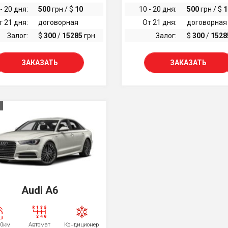
- 20 дня:
500
грн / $
10
10 - 20 дня:
500
грн / $
1
т 21 дня:
договорная
От 21 дня:
договорная
Залог:
$
300
/
15285
грн
Залог:
$
300
/
1528
ЗАКАЗАТЬ
ЗАКАЗАТЬ
Audi A6
00км
Автомат
Кондиционер