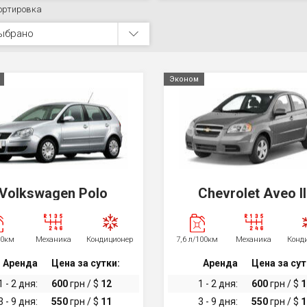
ортировка
ыбрано
Эконом
Volkswagen Polo
Chevrolet Aveo II
00км
Механика
Кондиционер
7,6 л/100км
Механика
Конд
Аренда
Цена за сутки:
Аренда
Цена за сут
1 - 2 дня:
600
грн / $
12
1 - 2 дня:
600
грн / $
1
3 - 9 дня:
550
грн / $
11
3 - 9 дня:
550
грн / $
1