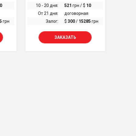
0
10 - 20 дня:
521
грн / $
10
От 21 дня:
договорная
5
грн
Залог:
$
300
/
15285
грн
ЗАКАЗАТЬ