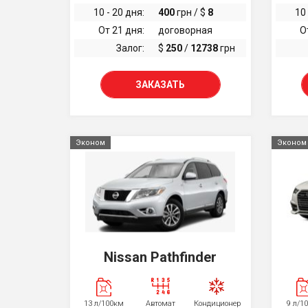
10 - 20 дня:
400
грн / $
8
10 
От 21 дня:
договорная
О
Залог:
$
250
/
12738
грн
ЗАКАЗАТЬ
Эконом
Эконом
Nissan Pathfinder
13 л/100км
Автомат
Кондиционер
9 л/1