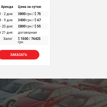
Аренда
Цена за сутки:
1 - 2 дня:
3800
грн / $
75
3 - 9 дня:
3400
грн / $
67
- 20 дня:
2800
грн / $
55
т 21 дня:
договорная
Залог:
$
1500
/
76425
грн
ЗАКАЗАТЬ