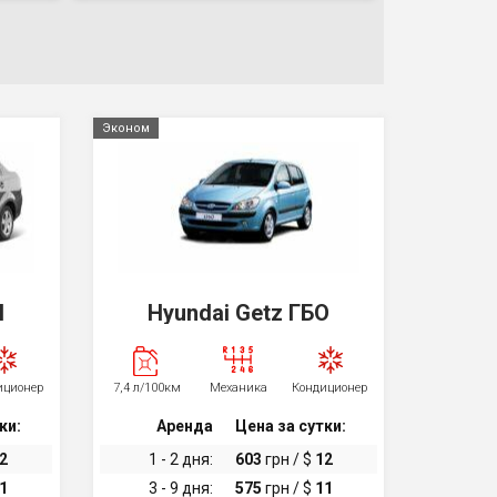
Эконом
I
Hyundai Getz ГБО
иционер
7,4 л/100км
Механика
Кондиционер
ки:
Аренда
Цена за сутки:
2
1 - 2 дня:
603
грн / $
12
1
3 - 9 дня:
575
грн / $
11