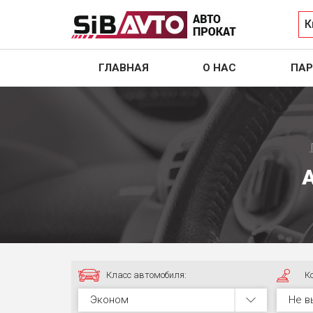
К
ГЛАВНАЯ
О НАС
ПАР
Класс автомобиля:
К
Эконом
Не в