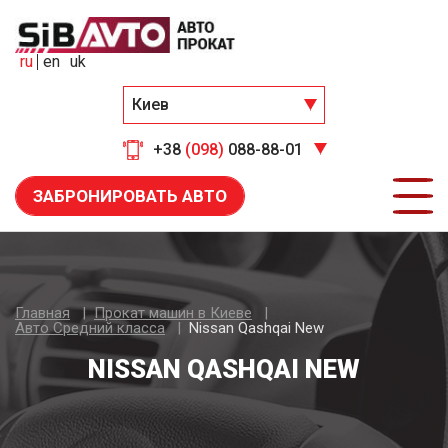
ru
en
uk
Киев
+38
(098)
088-88-01
ЗАБРОНИРОВАТЬ АВТО
Главная
Прокат машин в Киеве
Авто Средний класса
Nissan Qashqai New
NISSAN QASHQAI NEW