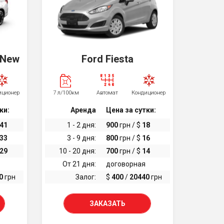
r New
Ford Fiesta
иционер
7 л/100км
Автомат
Кондиционер
ки:
Аренда
Цена за сутки:
41
1 - 2 дня:
900
грн / $
18
33
3 - 9 дня:
800
грн / $
16
29
10 - 20 дня:
700
грн / $
14
От 21 дня:
договорная
0
грн
Залог:
$
400
/
20440
грн
ЗАКАЗАТЬ