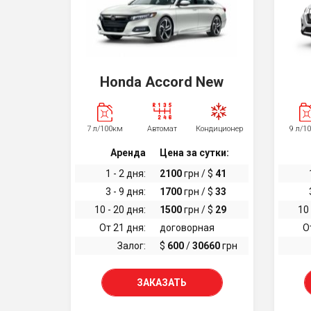
Honda Accord New
7 л/100км
Автомат
Кондиционер
9 л/1
Аренда
Цена за сутки:
1 - 2 дня:
2100
грн / $
41
3 - 9 дня:
1700
грн / $
33
10 - 20 дня:
1500
грн / $
29
10 
От 21 дня:
договорная
О
Залог:
$
600
/
30660
грн
ЗАКАЗАТЬ