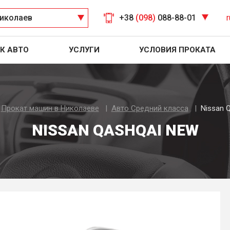
иколаев
+38
(098)
088-88-01
r
К АВТО
УСЛУГИ
УСЛОВИЯ ПРОКАТА
Прокат машин в Николаеве
Авто Средний класса
Nissan 
NISSAN QASHQAI NEW