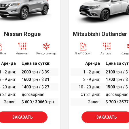
Nissan Rogue
Mitsubishi Outlande
00км
Автомат
Кондиционер
9 л/100км
Автомат
Конд
Аренда
Цена за сутки:
Аренда
Цена за сут
1 - 2 дня:
2000
грн / $
39
1 - 2 дня:
2100
грн / $
3 - 9 дня:
1600
грн / $
31
3 - 9 дня:
1700
грн / $
- 20 дня:
1400
грн / $
27
10 - 20 дня:
1500
грн / $
т 21 дня:
договорная
От 21 дня:
договорная
Залог:
$
600
/
30660
грн
Залог:
$
700
/
3577
ЗАКАЗАТЬ
ЗАКАЗАТЬ