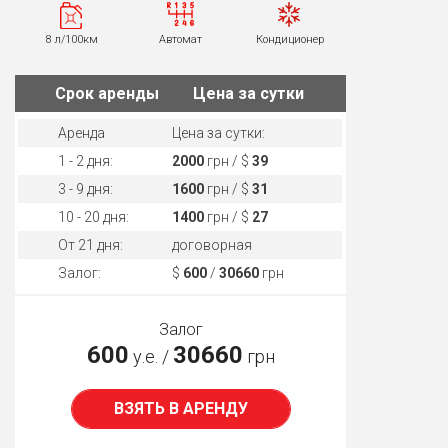
8 л/100км
Автомат
Кондиционер
Cрок аренды
Цена за сутки
Аренда
Цена за сутки:
1 - 2 дня:
2000
грн / $
39
3 - 9 дня:
1600
грн / $
31
10 - 20 дня:
1400
грн / $
27
От 21 дня:
договорная
Залог:
$
600
/
30660
грн
Залог
600
30660
у.е. /
грн
ВЗЯТЬ В АРЕНДУ