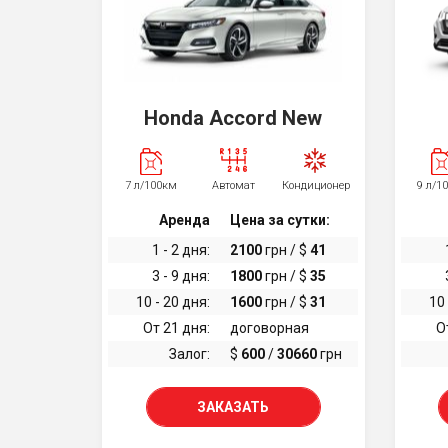
Honda Accord New
7 л/100км
Автомат
Кондиционер
9 л/1
Аренда
Цена за сутки:
1 - 2 дня:
2100
грн / $
41
3 - 9 дня:
1800
грн / $
35
10 - 20 дня:
1600
грн / $
31
10 
От 21 дня:
договорная
О
Залог:
$
600
/
30660
грн
ЗАКАЗАТЬ