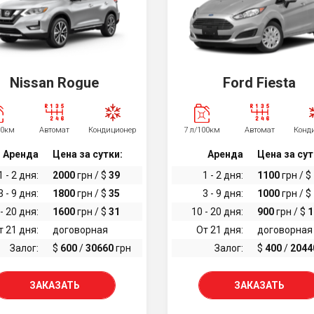
Nissan Rogue
Ford Fiesta
00км
Автомат
Кондиционер
7 л/100км
Автомат
Конд
Аренда
Цена за сутки:
Аренда
Цена за сут
1 - 2 дня:
2000
грн / $
39
1 - 2 дня:
1100
грн / $
3 - 9 дня:
1800
грн / $
35
3 - 9 дня:
1000
грн / $
- 20 дня:
1600
грн / $
31
10 - 20 дня:
900
грн / $
1
т 21 дня:
договорная
От 21 дня:
договорная
Залог:
$
600
/
30660
грн
Залог:
$
400
/
2044
ЗАКАЗАТЬ
ЗАКАЗАТЬ