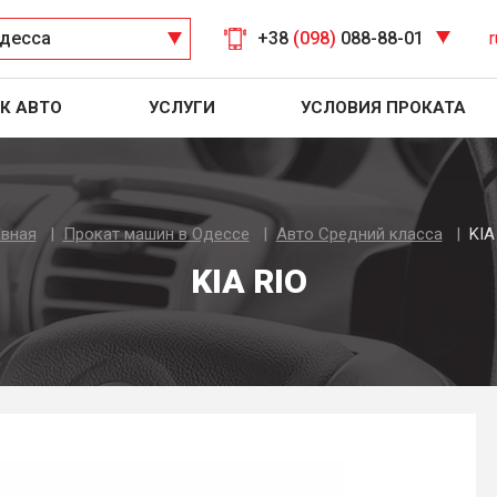
десса
+38
(098)
088-88-01
r
К АВТО
УСЛУГИ
УСЛОВИЯ ПРОКАТА
авная
Прокат машин в Одессе
Авто Средний класса
KIA
KIA RIO