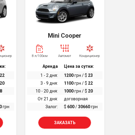
Mini Cooper
иционер
8 л/100км
Автомат
Кондиционер
ки:
Аренда
Цена за сутки:
22
1 - 2 дня:
1200
грн / $
23
20
3 - 9 дня:
1100
грн / $
22
8
10 - 20 дня:
1000
грн / $
20
От 21 дня:
договорная
0
грн
Залог:
$
600
/
30660
грн
ЗАКАЗАТЬ