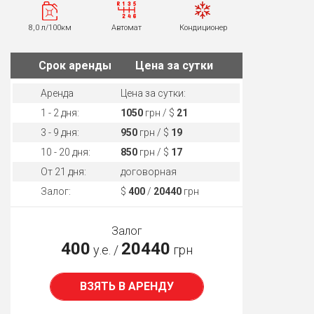
8,0 л/100км
Автомат
Кондиционер
Cрок аренды
Цена за сутки
Аренда
Цена за сутки:
1 - 2 дня:
1050
грн / $
21
3 - 9 дня:
950
грн / $
19
10 - 20 дня:
850
грн / $
17
От 21 дня:
договорная
Залог:
$
400
/
20440
грн
Залог
400
20440
у.е. /
грн
ВЗЯТЬ В АРЕНДУ