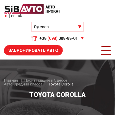
ru
en
uk
Одесса
+38
(098)
088-88-01
ЗАБРОНИРОВАТЬ АВТО
Главная
Прокат машин в Одессе
Авто Средний класса
Toyota Corolla
TOYOTA COROLLA