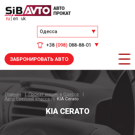
ru
en
uk
Одесса
+38
(098)
088-88-01
ЗАБРОНИРОВАТЬ АВТО
Главная
Прокат машин в Одессе
Авто Средний класса
KIA Cerato
KIA CERATO