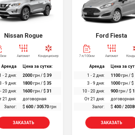
Nissan Rogue
Ford Fiesta
00км
Автомат
Кондиционер
7 л/100км
Автомат
Конд
Аренда
Цена за сутки:
Аренда
Цена за сут
1 - 2 дня:
2000
грн / $
39
1 - 2 дня:
1100
грн / $
3 - 9 дня:
1800
грн / $
35
3 - 9 дня:
1000
грн / $
- 20 дня:
1600
грн / $
31
10 - 20 дня:
900
грн / $
1
т 21 дня:
договорная
От 21 дня:
договорная
Залог:
$
600
/
30570
грн
Залог:
$
400
/
2038
ЗАКАЗАТЬ
ЗАКАЗАТЬ