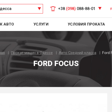
десса
+38
(098)
088-88-01
r
К АВТО
УСЛУГИ
УСЛОВИЯ ПРОКАТА
ная
Прокат машин в Одессе
Авто Средний класса
Ford 
FORD FOCUS