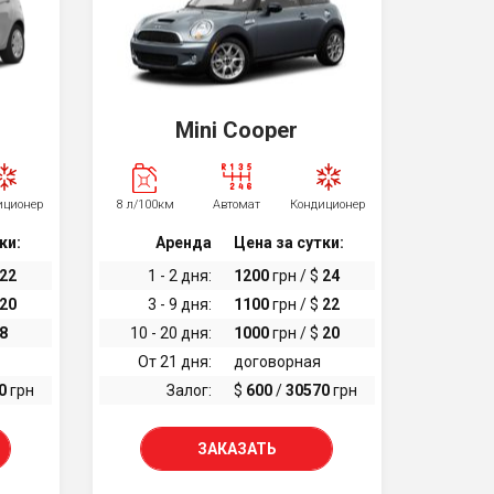
Mini Cooper
иционер
8 л/100км
Автомат
Кондиционер
ки:
Аренда
Цена за сутки:
22
1 - 2 дня:
1200
грн / $
24
20
3 - 9 дня:
1100
грн / $
22
8
10 - 20 дня:
1000
грн / $
20
От 21 дня:
договорная
0
грн
Залог:
$
600
/
30570
грн
ЗАКАЗАТЬ