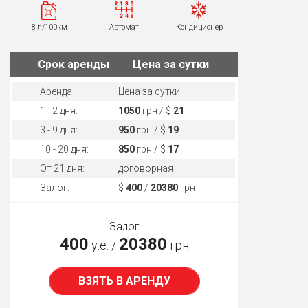
8 л/100км
Автомат
Кондиционер
Cрок аренды
Цена за сутки
Аренда
Цена за сутки:
1 - 2 дня:
1050
грн / $
21
3 - 9 дня:
950
грн / $
19
10 - 20 дня:
850
грн / $
17
От 21 дня:
договорная
Залог:
$
400
/
20380
грн
Залог
400
20380
у.е. /
грн
ВЗЯТЬ В АРЕНДУ