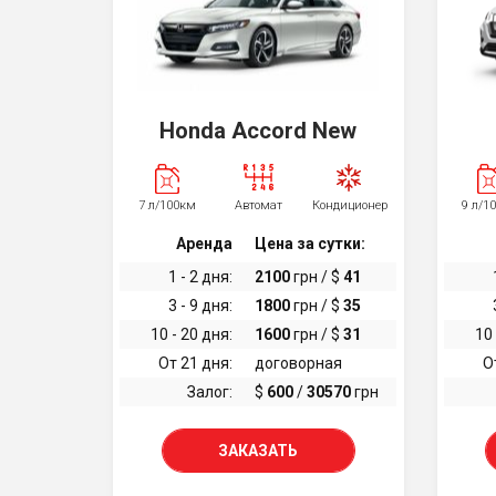
Honda Accord New
7 л/100км
Автомат
Кондиционер
9 л/1
Аренда
Цена за сутки:
1 - 2 дня:
2100
грн / $
41
3 - 9 дня:
1800
грн / $
35
10 - 20 дня:
1600
грн / $
31
10 
От 21 дня:
договорная
О
Залог:
$
600
/
30570
грн
ЗАКАЗАТЬ