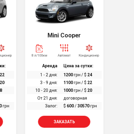
Mini Cooper
иционер
8 л/100км
Автомат
Кондиционер
ки:
Аренда
Цена за сутки:
22
1 - 2 дня:
1200
грн / $
24
20
3 - 9 дня:
1100
грн / $
22
8
10 - 20 дня:
1000
грн / $
20
От 21 дня:
договорная
0
грн
Залог:
$
600
/
30570
грн
ЗАКАЗАТЬ