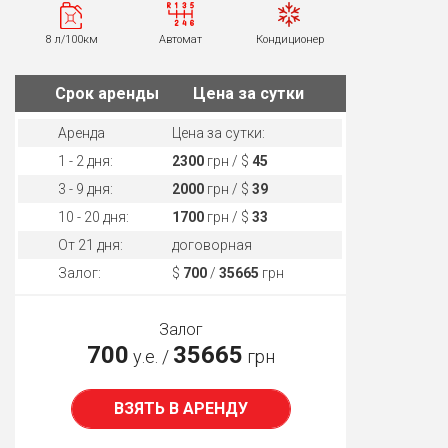
8 л/100км
Автомат
Кондиционер
Cрок аренды
Цена за сутки
Аренда
Цена за сутки:
1 - 2 дня:
2300
грн / $
45
3 - 9 дня:
2000
грн / $
39
10 - 20 дня:
1700
грн / $
33
От 21 дня:
договорная
Залог:
$
700
/
35665
грн
Залог
700
35665
у.е. /
грн
ВЗЯТЬ В АРЕНДУ