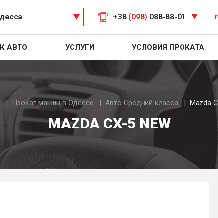
десса
+38
(098)
088-88-01
r
К АВТО
УСЛУГИ
УСЛОВИЯ ПРОКАТА
Прокат машин в Одессе
Авто Средний класса
Mazda C
MAZDA CX-5 NEW