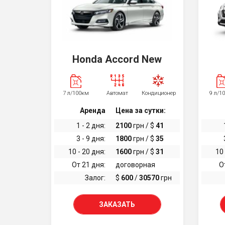
Honda Accord New
7 л/100км
Автомат
Кондиционер
9 л/1
Аренда
Цена за сутки:
1 - 2 дня:
2100
грн / $
41
3 - 9 дня:
1800
грн / $
35
10 - 20 дня:
1600
грн / $
31
10 
От 21 дня:
договорная
О
Залог:
$
600
/
30570
грн
ЗАКАЗАТЬ