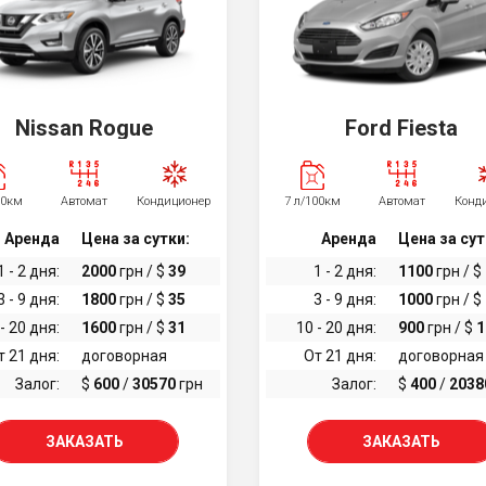
Nissan Rogue
Ford Fiesta
00км
Автомат
Кондиционер
7 л/100км
Автомат
Конд
Аренда
Цена за сутки:
Аренда
Цена за сут
1 - 2 дня:
2000
грн / $
39
1 - 2 дня:
1100
грн / $
3 - 9 дня:
1800
грн / $
35
3 - 9 дня:
1000
грн / $
- 20 дня:
1600
грн / $
31
10 - 20 дня:
900
грн / $
1
т 21 дня:
договорная
От 21 дня:
договорная
Залог:
$
600
/
30570
грн
Залог:
$
400
/
2038
ЗАКАЗАТЬ
ЗАКАЗАТЬ