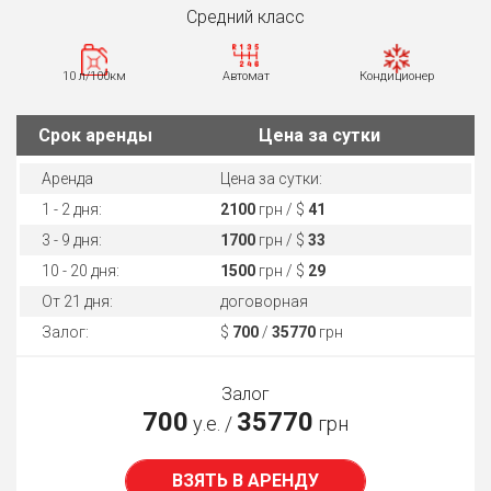
Средний класс
10 л/100км
Автомат
Кондиционер
Cрок аренды
Цена за сутки
Аренда
Цена за сутки:
1 - 2 дня:
2100
грн / $
41
3 - 9 дня:
1700
грн / $
33
10 - 20 дня:
1500
грн / $
29
От 21 дня:
договорная
Залог:
$
700
/
35770
грн
Залог
700
35770
у.е. /
грн
ВЗЯТЬ В АРЕНДУ