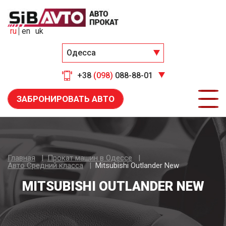
ru
en
uk
Одесса
+38
(098)
088-88-01
ЗАБРОНИРОВАТЬ АВТО
Главная
Прокат машин в Одессе
Авто Средний класса
Mitsubishi Outlander New
MITSUBISHI OUTLANDER NEW