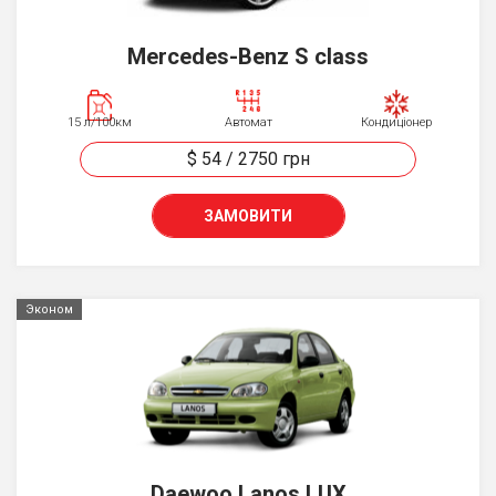
Mercedes-Benz S class
15 л/100км
Автомат
Кондиціонер
$ 54
/
2750
грн
ЗАМОВИТИ
Эконом
Daewoo Lanos LUX