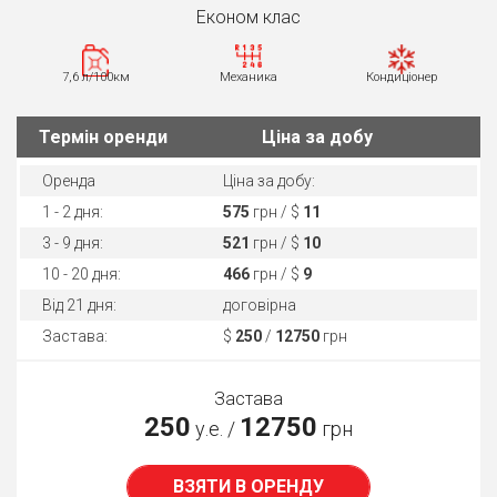
Економ клас
7,6 л/100км
Механика
Кондиціонер
Термін оренди
Ціна за добу
Оренда
Ціна за добу:
1 - 2 дня:
575
грн / $
11
3 - 9 дня:
521
грн / $
10
10 - 20 дня:
466
грн / $
9
Від 21 дня:
договірна
Застава:
$
250
/
12750
грн
Застава
250
12750
у.е. /
грн
ВЗЯТИ В ОРЕНДУ