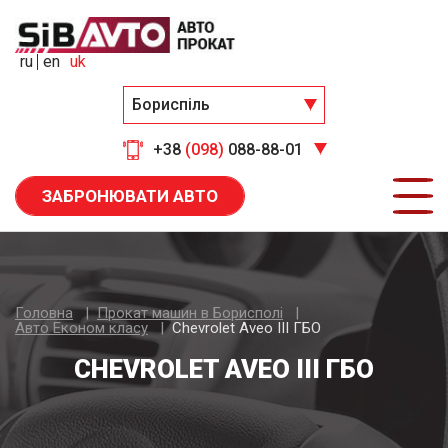
ru
en
uk
Бориспіль
+38
(098)
088-88-01
ЗАБРОНЮВАТИ АВТО
Головна
Прокат машин в Борисполі
Авто Економ класу
Chevrolet Aveo III ГБО
CHEVROLET AVEO III ГБО