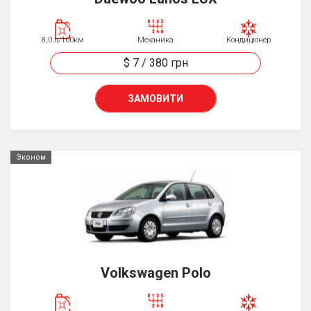
8,0 л/100км
Механика
Кондиціонер
$ 7
/
380
грн
ЗАМОВИТИ
Эконом
Volkswagen Polo