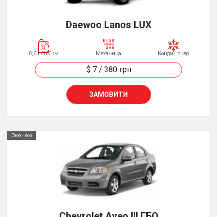
Daewoo Lanos LUX
8,0 л/100км
Механика
Кондиціонер
$ 7
/
380
грн
ЗАМОВИТИ
Эконом
Chevrolet Aveo III ГБО