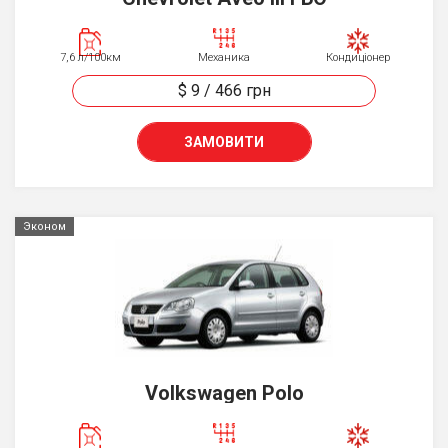
7,6 л/100км
Механика
Кондиціонер
$ 9
/
466
грн
ЗАМОВИТИ
Эконом
Volkswagen Polo