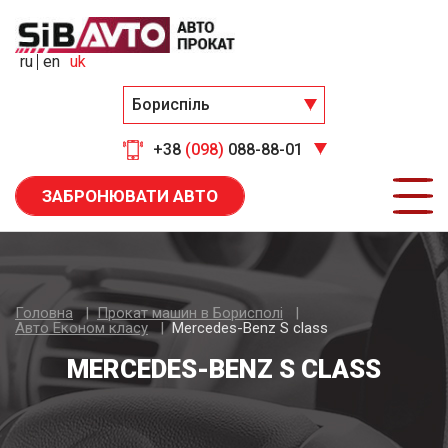
ru
en
uk
Бориспіль
+38
(098)
088-88-01
ЗАБРОНЮВАТИ АВТО
Головна
Прокат машин в Борисполі
Авто Економ класу
Mercedes-Benz S class
MERCEDES-BENZ S CLASS