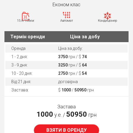
Економ клас
15 л/100км
Автомат
Кондиціонер
Термін оренди
Ціна за добу
Оренда
Ціна за добу:
1 - 2 дня:
3750
грн / $
74
3 - 9 дня:
3250
грн / $
64
10 - 20 дня:
2750
грн / $
54
Від 21 дня:
договірна
Застава:
$
1000
/
50950
грн
Застава
1000
50950
у.е. /
грн
ВЗЯТИ В ОРЕНДУ