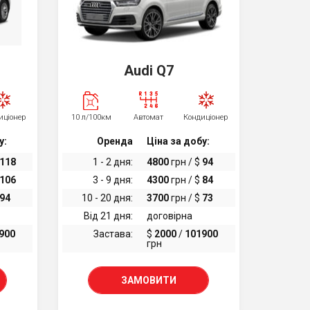
Audi Q7
иціонер
10 л/100км
Автомат
Кондиціонер
у:
Оренда
Ціна за добу:
118
1 - 2 дня:
4800
грн / $
94
106
3 - 9 дня:
4300
грн / $
84
94
10 - 20 дня:
3700
грн / $
73
Від 21 дня:
договірна
900
Застава:
$
2000
/
101900
грн
ЗАМОВИТИ