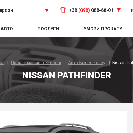
ерсон
+38
(098)
088-88-01
r
АВТО
ПОСЛУГИ
УМОВИ ПРОКАТУ
на
Прокат машин в Херсоні
Авто Бiзнес класу
Nissan Pat
NISSAN PATHFINDER