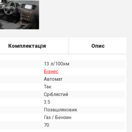
Комплектація
Опис
13 л/100км
Бiзнес
Автомат
Так
Сріблястий
3.5
Позашляховик
Газ / Бензин
70