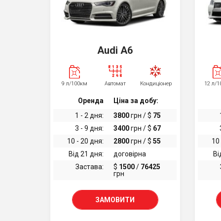
Audi A6
9 л/100км
Автомат
Кондиціонер
12 л/
Оренда
Ціна за добу:
1 - 2 дня:
3800
грн / $
75
3 - 9 дня:
3400
грн / $
67
10 - 20 дня:
2800
грн / $
55
10 
Від 21 дня:
договірна
Ві
Застава:
$
1500
/
76425
грн
ЗАМОВИТИ