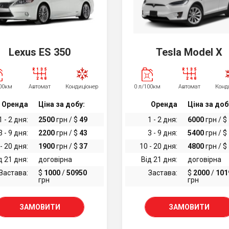
Lexus ES 350
Tesla Model X
100км
Автомат
Кондиціонер
0 л/100км
Автомат
Конд
Оренда
Ціна за добу:
Оренда
Ціна за доб
1 - 2 дня:
2500
грн / $
49
1 - 2 дня:
6000
грн / $
3 - 9 дня:
2200
грн / $
43
3 - 9 дня:
5400
грн / $
- 20 дня:
1900
грн / $
37
10 - 20 дня:
4800
грн / $
д 21 дня:
договірна
Від 21 дня:
договірна
Застава:
$
1000
/
50950
Застава:
$
2000
/
101
грн
грн
ЗАМОВИТИ
ЗАМОВИТИ