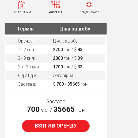
13 л/100км
Автомат
Кондиціонер
Термін
Ціна за добу
оренди
Оренда
Ціна за добу:
1 - 2 дня:
2200
грн / $
43
3 - 9 дня:
2000
грн / $
39
10 - 20 дня:
1700
грн / $
33
Від 21 дня:
договірна
Застава:
$
700
/
35665
грн
Застава
700
35665
у.е. /
грн
ВЗЯТИ В ОРЕНДУ