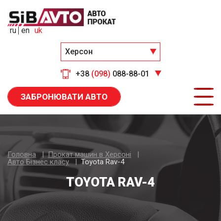
ru
en
uk
Херсон
+38
(098)
088-88-01
ЗАБРОНЮВАТИ АВТО
Головна
Прокат машин в Херсоні
Авто Бiзнес класу
Toyota Rav-4
TOYOTA RAV-4