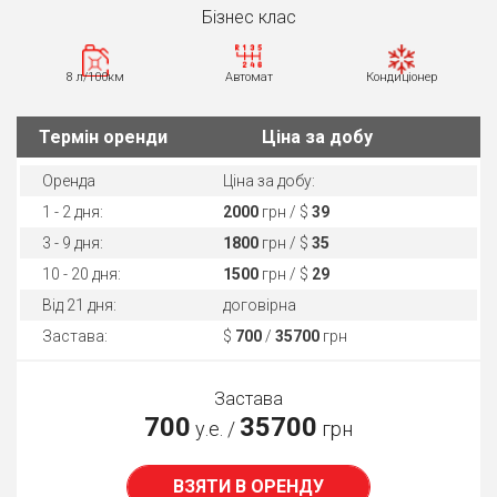
Бiзнес клас
8 л/100км
Автомат
Кондиціонер
Термін оренди
Ціна за добу
Оренда
Ціна за добу:
1 - 2 дня:
2000
грн / $
39
3 - 9 дня:
1800
грн / $
35
10 - 20 дня:
1500
грн / $
29
Від 21 дня:
договірна
Застава:
$
700
/
35700
грн
Застава
700
35700
у.е. /
грн
ВЗЯТИ В ОРЕНДУ