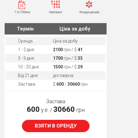
7 л/100км
Автомат
Кондиціонер
Термін
Ціна за добу
оренди
Оренда
Ціна за добу:
1 - 2 дня:
2100
грн / $
41
3 - 9 дня:
1700
грн / $
33
10 - 20 дня:
1500
грн / $
29
Від 21 дня:
договірна
Застава:
$
600
/
30660
грн
Застава
600
30660
у.е. /
грн
ВЗЯТИ В ОРЕНДУ