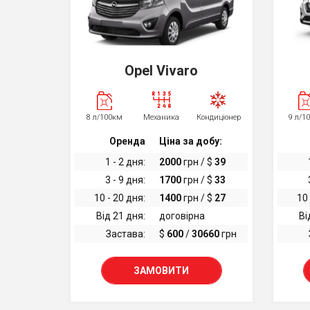
Opel Vivaro
8 л/100км
Механика
Кондиціонер
9 л/1
Оренда
Ціна за добу:
1 - 2 дня:
2000
грн / $
39
3 - 9 дня:
1700
грн / $
33
10 - 20 дня:
1400
грн / $
27
10 
Від 21 дня:
договірна
Ві
Застава:
$
600
/
30660
грн
ЗАМОВИТИ