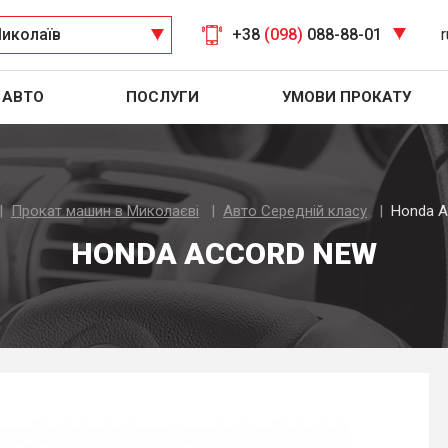
иколаїв
+38
(098)
088-88-01
r
АВТО
ПОСЛУГИ
УМОВИ ПРОКАТУ
Прокат машин в Миколаєві
Авто Середнiй класу
Honda A
HONDA ACCORD NEW