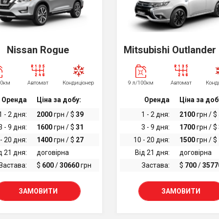
Nissan Rogue
Mitsubishi Outlande
00км
Автомат
Кондиціонер
9 л/100км
Автомат
Конд
Оренда
Ціна за добу:
Оренда
Ціна за доб
1 - 2 дня:
2000
грн / $
39
1 - 2 дня:
2100
грн / $
3 - 9 дня:
1600
грн / $
31
3 - 9 дня:
1700
грн / $
- 20 дня:
1400
грн / $
27
10 - 20 дня:
1500
грн / $
д 21 дня:
договірна
Від 21 дня:
договірна
Застава:
$
600
/
30660
грн
Застава:
$
700
/
3577
ЗАМОВИТИ
ЗАМОВИТИ