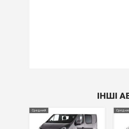
ІНШІ А
Средний
Средни