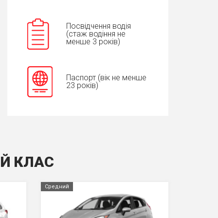
Посвідчення водія
(стаж водіння не
менше 3 років)
Паспорт (вік не менше
23 років)
IЙ КЛАС
Средний