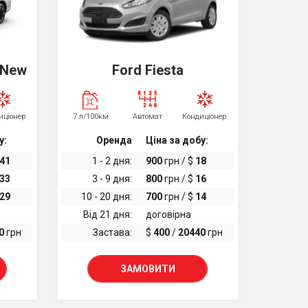
r New
Ford Fiesta
иціонер
7 л/100км
Автомат
Кондиціонер
у:
Оренда
Ціна за добу:
41
1 - 2 дня:
900
грн / $
18
33
3 - 9 дня:
800
грн / $
16
29
10 - 20 дня:
700
грн / $
14
Від 21 дня:
договірна
0
грн
Застава:
$
400
/
20440
грн
ЗАМОВИТИ