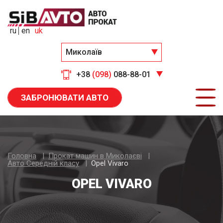
ru
en
uk
Миколаїв
+38
(098)
088-88-01
ЗАБРОНЮВАТИ АВТО
Головна
Прокат машин в Миколаєві
Авто Середнiй класу
Opel Vivaro
OPEL VIVARO