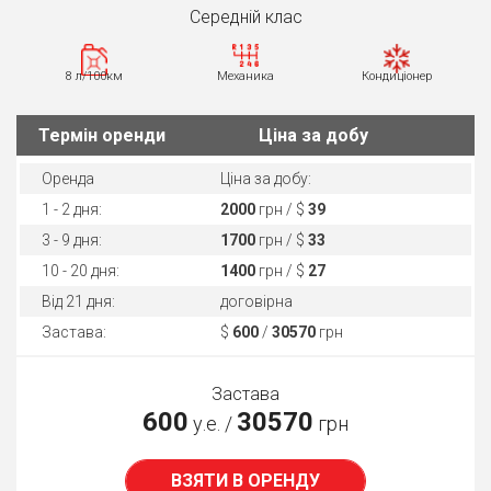
Середнiй клас
8 л/100км
Механика
Кондиціонер
Термін оренди
Ціна за добу
Оренда
Ціна за добу:
1 - 2 дня:
2000
грн / $
39
3 - 9 дня:
1700
грн / $
33
10 - 20 дня:
1400
грн / $
27
Від 21 дня:
договірна
Застава:
$
600
/
30570
грн
Застава
600
30570
у.е. /
грн
ВЗЯТИ В ОРЕНДУ