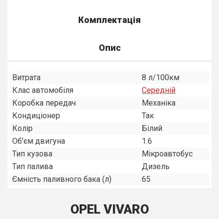
Комплектація
Опис
Витрата
8 л/100км
Клас автомобіля
Середнiй
Коробка передач
Механiка
Кондиціонер
Так
Колір
Білий
Об'єм двигуна
1.6
Тип кузова
Мiкроавтобус
Тип палива
Дизель
Ємність паливного бака (л)
65
OPEL VIVARO