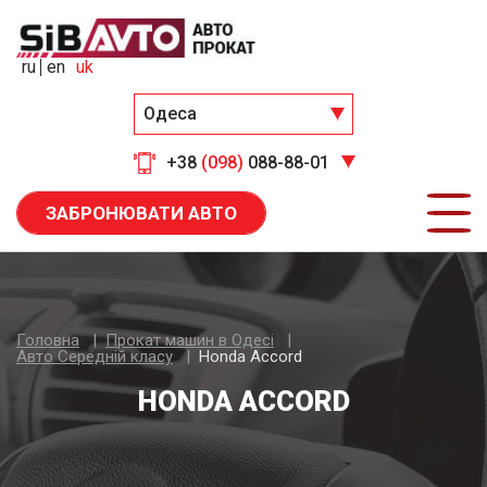
ru
en
uk
Одеса
+38
(098)
088-88-01
ЗАБРОНЮВАТИ АВТО
Головна
Прокат машин в Одесі
Авто Середнiй класу
Honda Accord
HONDA ACCORD