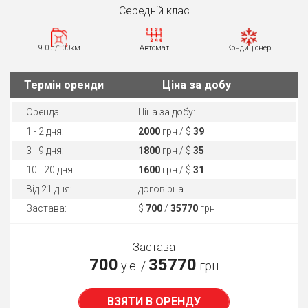
Середнiй клас
9.0 л/100км
Автомат
Кондиціонер
Термін оренди
Ціна за добу
Оренда
Ціна за добу:
1 - 2 дня:
2000
грн / $
39
3 - 9 дня:
1800
грн / $
35
10 - 20 дня:
1600
грн / $
31
Від 21 дня:
договірна
Застава:
$
700
/
35770
грн
Застава
700
35770
у.е. /
грн
ВЗЯТИ В ОРЕНДУ