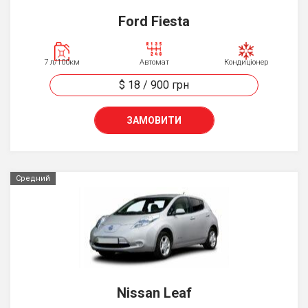
Ford Fiesta
7 л/100км
Автомат
Кондиціонер
$ 18
/
900
грн
ЗАМОВИТИ
Средний
Nissan Leaf