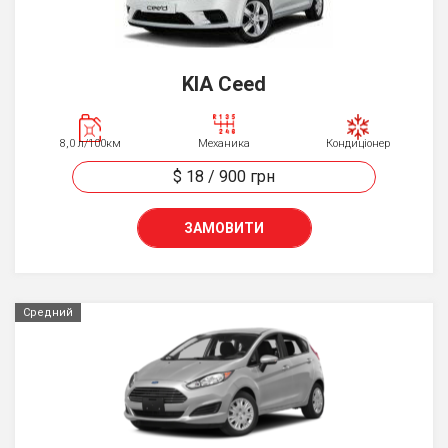
KIA Ceed
8,0 л/100км
Механика
Кондиціонер
$ 18
/
900
грн
ЗАМОВИТИ
Средний