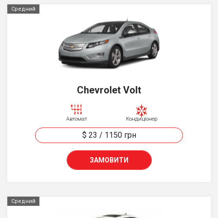
Средний
Chevrolet Volt
Автомат
Кондиціонер
$ 23
/
1150
грн
ЗАМОВИТИ
Средний