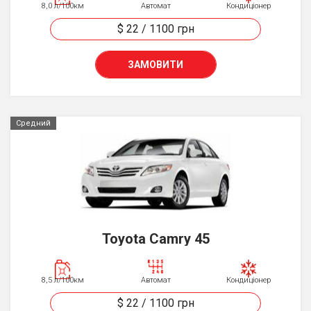
8,0 л/100км
Автомат
Кондиціонер
$ 22
/
1100
грн
ЗАМОВИТИ
Средний
Toyota Camry 45
8,5 л/100км
Автомат
Кондиціонер
$ 22
/
1100
грн