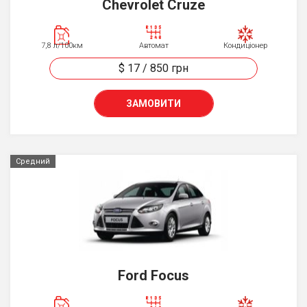
Chevrolet Cruze
7,8 л/100км
Автомат
Кондиціонер
$ 17
/
850
грн
ЗАМОВИТИ
Средний
Ford Focus