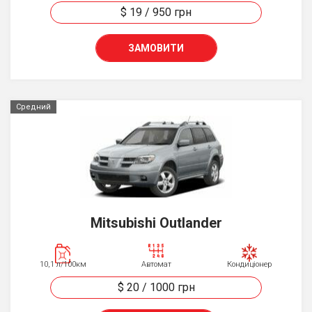
$ 19
/
950
грн
ЗАМОВИТИ
Средний
Mitsubishi Outlander
10,1 л/100км
Автомат
Кондиціонер
$ 20
/
1000
грн