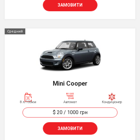
ЗАМОВИТИ
Средний
Mini Cooper
8 л/100км
Автомат
Кондиціонер
$ 20
/
1000
грн
ЗАМОВИТИ