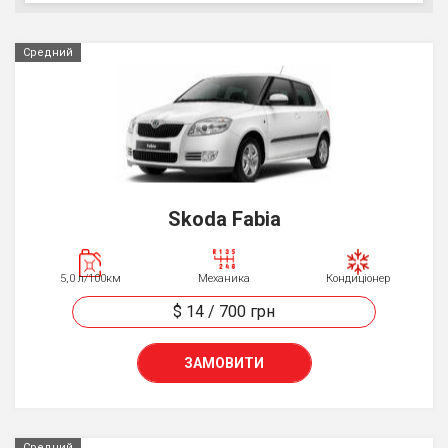
Средний
Skoda Fabia
5,0 л/100км
Механика
Кондиціонер
$ 14
/
700
грн
ЗАМОВИТИ
Средний