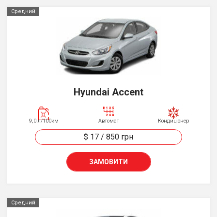
Средний
Hyundai Accent
9,0 л/100км
Автомат
Кондиціонер
$ 17
/
850
грн
ЗАМОВИТИ
Средний