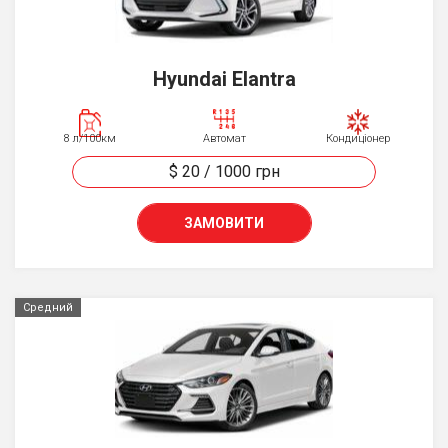
Hyundai Elantra
8 л/100км
Автомат
Кондиціонер
$ 20
/
1000
грн
ЗАМОВИТИ
Средний