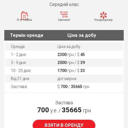
Середнiй клас
8 л/100км
Автомат
Кондиціонер
Термін оренди
Ціна за добу
Оренда
Ціна за добу:
1 - 2 дня:
2300
грн / $
45
3 - 9 дня:
2000
грн / $
39
10 - 20 дня:
1700
грн / $
33
Від 21 дня:
договірна
Застава:
$
700
/
35665
грн
Застава
700
35665
у.е. /
грн
ВЗЯТИ В ОРЕНДУ