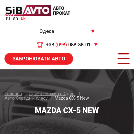
ru
en
uk
Одеса
+38
(098)
088-88-01
ЗАБРОНЮВАТИ АВТО
Головна
Прокат машин в Одесі
Авто Середнiй класу
Mazda CX-5 New
MAZDA CX-5 NEW