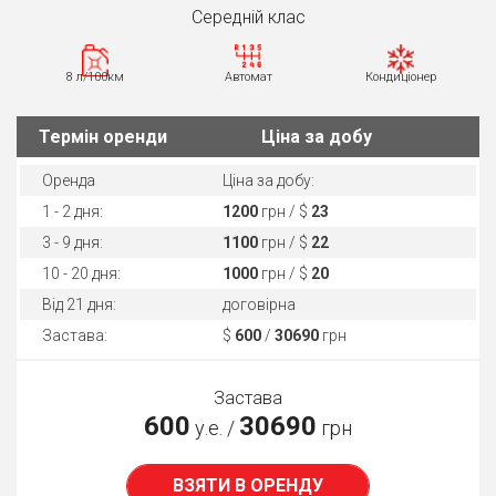
Середнiй клас
8 л/100км
Автомат
Кондиціонер
Термін оренди
Ціна за добу
Оренда
Ціна за добу:
1 - 2 дня:
1200
грн / $
23
3 - 9 дня:
1100
грн / $
22
10 - 20 дня:
1000
грн / $
20
Від 21 дня:
договірна
Застава:
$
600
/
30690
грн
Застава
600
30690
у.е. /
грн
ВЗЯТИ В ОРЕНДУ