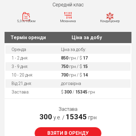
Середнiй клас
5,0 л/100км
Механика
Кондиціонер
Термін оренди
Ціна за добу
Оренда
Ціна за добу:
1 - 2 дня:
850
грн / $
17
3 - 9 дня:
750
грн / $
15
10 - 20 дня:
700
грн / $
14
Від 21 дня:
договірна
Застава:
$
300
/
15345
грн
Застава
300
15345
у.е. /
грн
ВЗЯТИ В ОРЕНДУ