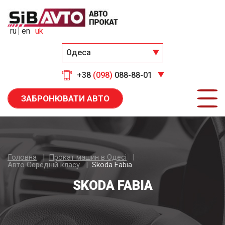
ru
en
uk
Одеса
+38
(098)
088-88-01
ЗАБРОНЮВАТИ АВТО
Головна
Прокат машин в Одесі
Авто Середнiй класу
Skoda Fabia
SKODA FABIA