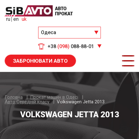
ru
en
uk
Одеса
+38
(098)
088-88-01
ЗАБРОНЮВАТИ АВТО
Головна
Прокат машин в Одесі
Авто Середнiй класу
Volkswagen Jetta 2013
VOLKSWAGEN JETTA 2013