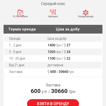
Середнiй клас
8,5 л/100км
Автомат
Кондиціонер
Термін оренди
Ціна за добу
Оренда
Ціна за добу:
1 - 2 дня:
1400
грн / $
27
3 - 9 дня:
1250
грн / $
24
10 - 20 дня:
1100
грн / $
22
Від 21 дня:
договірна
Застава:
$
600
/
30660
грн
Застава
600
30660
у.е. /
грн
ВЗЯТИ В ОРЕНДУ