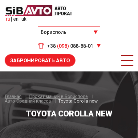
ru
en
uk
Борисполь
+38
(098)
088-88-01
ЗАБРОНИРОВАТЬ АВТО
Главная
Прокат машин в Борисполе
Авто Средний класса
Toyota Corolla new
TOYOTA COROLLA NEW