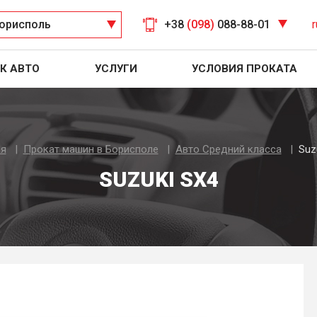
орисполь
+38
(098)
088-88-01
r
К АВТО
УСЛУГИ
УСЛОВИЯ ПРОКАТА
ая
Прокат машин в Борисполе
Авто Средний класса
Suz
SUZUKI SX4