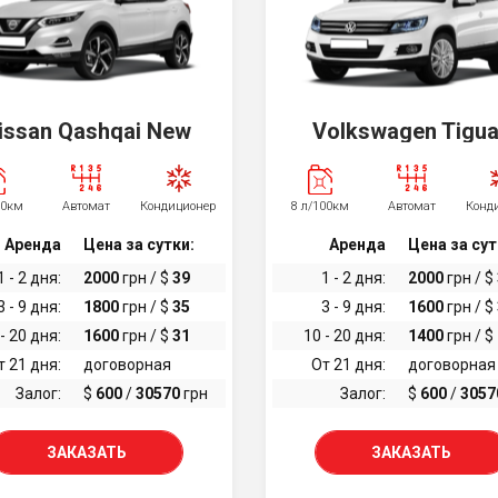
issan Qashqai New
Volkswagen Tigu
00км
Автомат
Кондиционер
8 л/100км
Автомат
Конд
Аренда
Цена за сутки:
Аренда
Цена за сут
1 - 2 дня:
2000
грн / $
39
1 - 2 дня:
2000
грн / $
3 - 9 дня:
1800
грн / $
35
3 - 9 дня:
1600
грн / $
- 20 дня:
1600
грн / $
31
10 - 20 дня:
1400
грн / $
т 21 дня:
договорная
От 21 дня:
договорная
Залог:
$
600
/
30570
грн
Залог:
$
600
/
3057
ЗАКАЗАТЬ
ЗАКАЗАТЬ