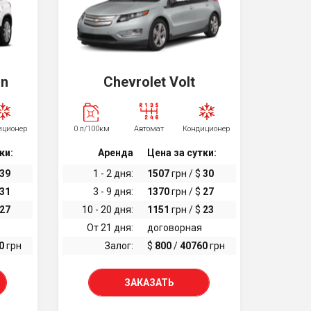
an
Chevrolet Volt
иционер
0 л/100км
Автомат
Кондиционер
ки:
Аренда
Цена за сутки:
39
1 - 2 дня:
1507
грн / $
30
31
3 - 9 дня:
1370
грн / $
27
27
10 - 20 дня:
1151
грн / $
23
От 21 дня:
договорная
0
грн
Залог:
$
800
/
40760
грн
ЗАКАЗАТЬ