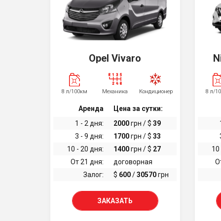
Opel Vivaro
N
8 л/100км
Механика
Кондиционер
8 л/1
Аренда
Цена за сутки:
1 - 2 дня:
2000
грн / $
39
3 - 9 дня:
1700
грн / $
33
10 - 20 дня:
1400
грн / $
27
10 
От 21 дня:
договорная
О
Залог:
$
600
/
30570
грн
ЗАКАЗАТЬ