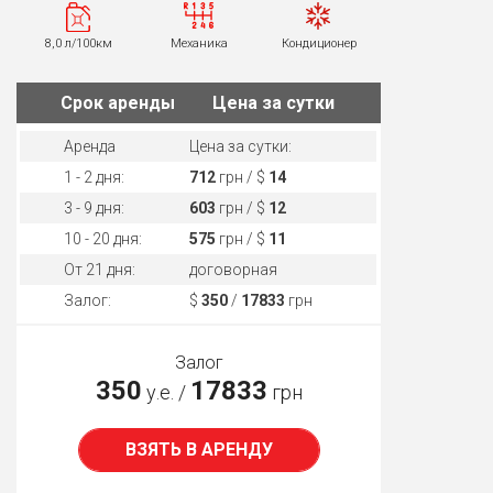
8,0 л/100км
Механика
Кондиционер
Cрок аренды
Цена за сутки
Аренда
Цена за сутки:
1 - 2 дня:
712
грн / $
14
3 - 9 дня:
603
грн / $
12
10 - 20 дня:
575
грн / $
11
От 21 дня:
договорная
Залог:
$
350
/
17833
грн
Залог
350
17833
у.е. /
грн
ВЗЯТЬ В АРЕНДУ