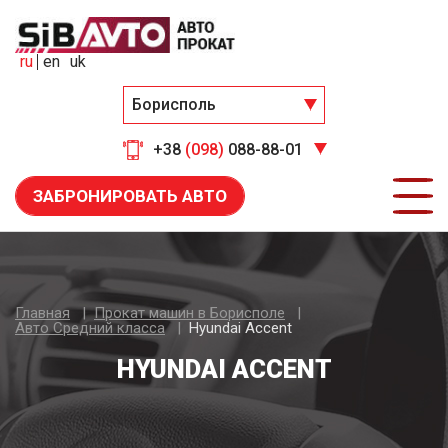
ru
en
uk
Борисполь
+38
(098)
088-88-01
ЗАБРОНИРОВАТЬ АВТО
Главная
Прокат машин в Борисполе
Авто Средний класса
Hyundai Accent
HYUNDAI ACCENT