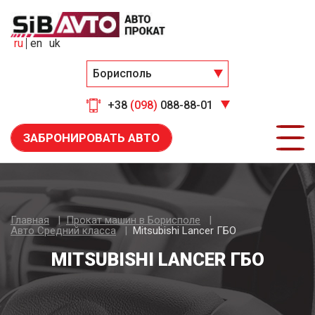
ru
en
uk
Борисполь
+38
(098)
088-88-01
ЗАБРОНИРОВАТЬ АВТО
Главная
Прокат машин в Борисполе
Авто Средний класса
Mitsubishi Lancer ГБО
MITSUBISHI LANCER ГБО