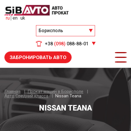
ru
en
uk
Борисполь
+38
(098)
088-88-01
ЗАБРОНИРОВАТЬ АВТО
Главная
Прокат машин в Борисполе
Авто Средний класса
Nissan Teana
NISSAN TEANA