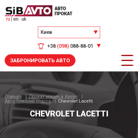
ru
en
uk
Киев
+38
(098)
088-88-01
ЗАБРОНИРОВАТЬ АВТО
Главная
Прокат машин в Киеве
Авто Средний класса
Chevrolet Lacetti
CHEVROLET LACETTI