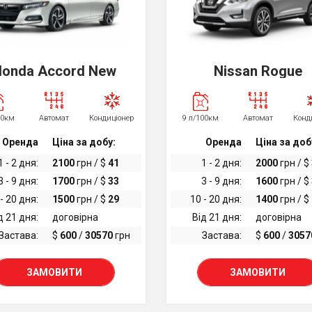
onda Accord New
Nissan Rogue
00км
Автомат
Кондиціонер
9 л/100км
Автомат
Конд
Оренда
Ціна за добу:
Оренда
Ціна за доб
1 - 2 дня:
2100
грн / $
41
1 - 2 дня:
2000
грн / $
3 - 9 дня:
1700
грн / $
33
3 - 9 дня:
1600
грн / $
- 20 дня:
1500
грн / $
29
10 - 20 дня:
1400
грн / $
д 21 дня:
договірна
Від 21 дня:
договірна
Застава:
$
600
/
30570
грн
Застава:
$
600
/
3057
ЗАМОВИТИ
ЗАМОВИТИ