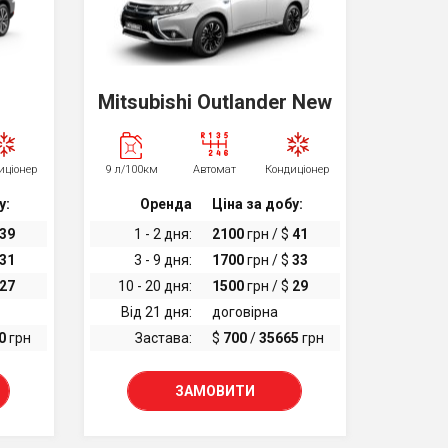
Mitsubishi Outlander New
иціонер
9 л/100км
Автомат
Кондиціонер
у:
Оренда
Ціна за добу:
39
1 - 2 дня:
2100
грн / $
41
31
3 - 9 дня:
1700
грн / $
33
27
10 - 20 дня:
1500
грн / $
29
Від 21 дня:
договірна
0
грн
Застава:
$
700
/
35665
грн
ЗАМОВИТИ