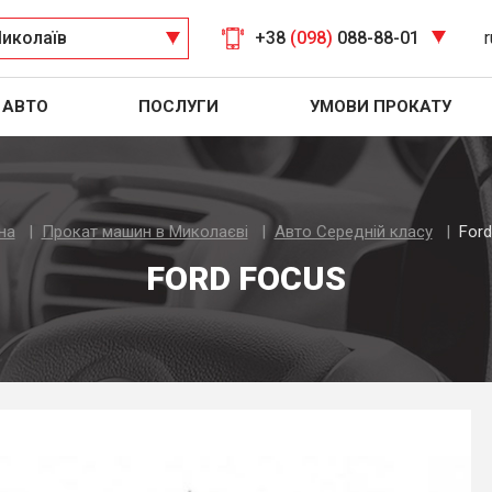
иколаїв
+38
(098)
088-88-01
r
АВТО
ПОСЛУГИ
УМОВИ ПРОКАТУ
на
Прокат машин в Миколаєві
Авто Середнiй класу
Ford
FORD FOCUS