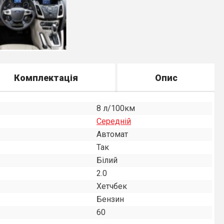
Комплектація
Опис
8 л/100км
Середнiй
Автомат
Так
Білий
2.0
Хетчбек
Бензин
60