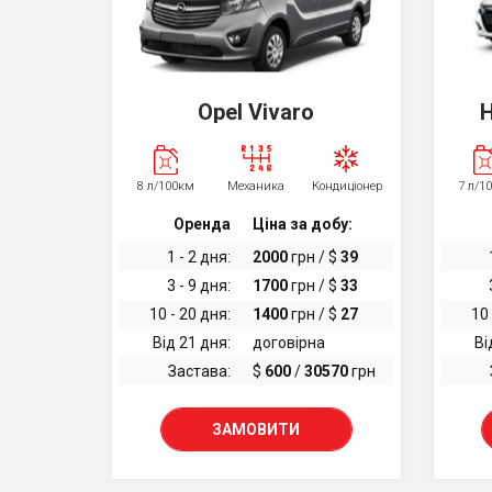
Opel Vivaro
H
8 л/100км
Механика
Кондиціонер
7 л/1
Оренда
Ціна за добу:
1 - 2 дня:
2000
грн / $
39
3 - 9 дня:
1700
грн / $
33
10 - 20 дня:
1400
грн / $
27
10 
Від 21 дня:
договірна
Ві
Застава:
$
600
/
30570
грн
ЗАМОВИТИ