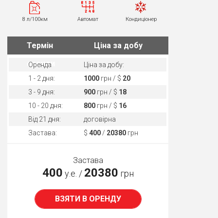
8 л/100км
Автомат
Кондиціонер
Термін
Ціна за добу
оренди
Оренда
Ціна за добу:
1 - 2 дня:
1000
грн / $
20
3 - 9 дня:
900
грн / $
18
10 - 20 дня:
800
грн / $
16
Від 21 дня:
договірна
Застава:
$
400
/
20380
грн
Застава
400
20380
у.е. /
грн
ВЗЯТИ В ОРЕНДУ