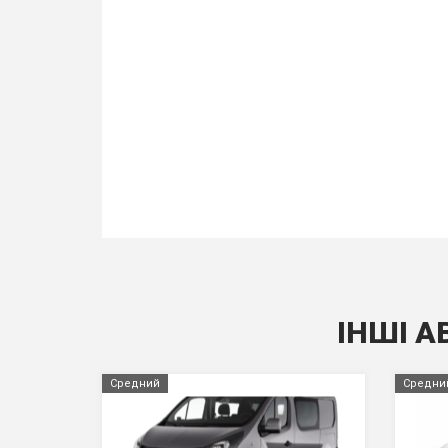
ІНШІ А
Средний
Средни