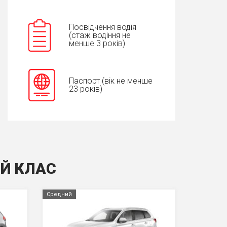
Посвідчення водія
(стаж водіння не
менше 3 років)
Паспорт (вік не менше
23 років)
IЙ КЛАС
Средний