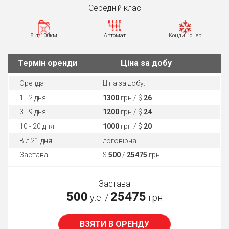
Середнiй клас
8 л/100км
Автомат
Кондиціонер
Термін оренди
Ціна за добу
Оренда
Ціна за добу:
1 - 2 дня:
1300
грн / $
26
3 - 9 дня:
1200
грн / $
24
10 - 20 дня:
1000
грн / $
20
Від 21 дня:
договірна
Застава:
$
500
/
25475
грн
Застава
500
25475
у.е. /
грн
ВЗЯТИ В ОРЕНДУ