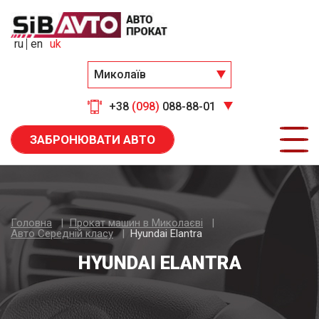
ru
en
uk
Миколаїв
+38
(098)
088-88-01
ЗАБРОНЮВАТИ АВТО
Головна
Прокат машин в Миколаєві
Авто Середнiй класу
Hyundai Elantra
HYUNDAI ELANTRA