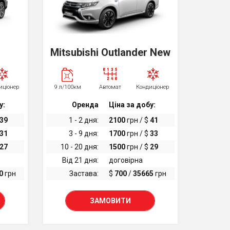
Mitsubishi Outlander New
иціонер
9 л/100км
Автомат
Кондиціонер
у:
Оренда
Ціна за добу:
39
1 - 2 дня:
2100
грн / $
41
31
3 - 9 дня:
1700
грн / $
33
27
10 - 20 дня:
1500
грн / $
29
Від 21 дня:
договірна
0
грн
Застава:
$
700
/
35665
грн
ЗАМОВИТИ