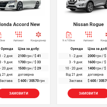
onda Accord New
Nissan Rogue
00км
Автомат
Кондиціонер
9 л/100км
Автомат
Конд
Оренда
Ціна за добу:
Оренда
Ціна за доб
1 - 2 дня:
2100
грн / $
41
1 - 2 дня:
2000
грн / $
3 - 9 дня:
1700
грн / $
33
3 - 9 дня:
1600
грн / $
- 20 дня:
1500
грн / $
29
10 - 20 дня:
1400
грн / $
д 21 дня:
договірна
Від 21 дня:
договірна
Застава:
$
600
/
30570
грн
Застава:
$
600
/
3057
ЗАМОВИТИ
ЗАМОВИТИ