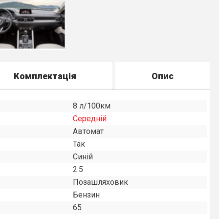
Комплектація
Опис
8 л/100км
Середнiй
Автомат
Так
Синій
2.5
Позашляховик
Бензин
65