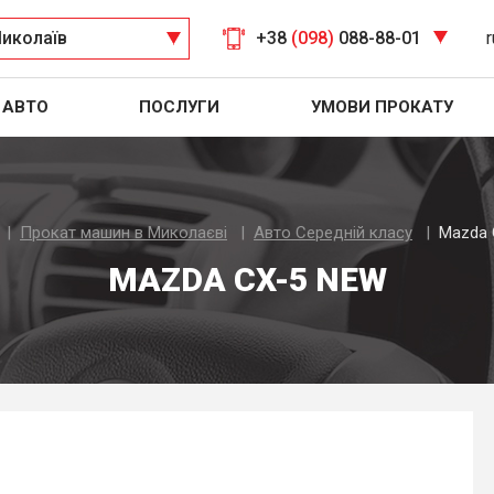
иколаїв
+38
(098)
088-88-01
r
АВТО
ПОСЛУГИ
УМОВИ ПРОКАТУ
Прокат машин в Миколаєві
Авто Середнiй класу
Mazda 
MAZDA CX-5 NEW