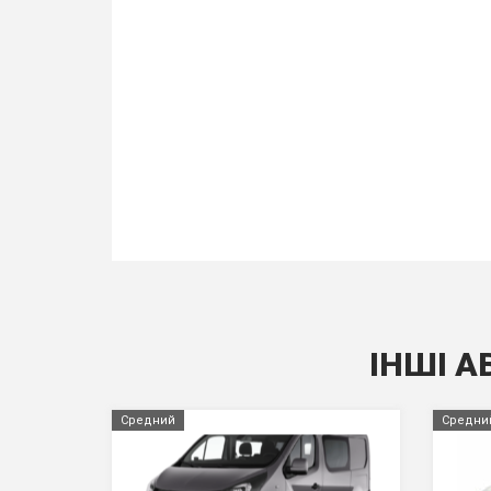
ІНШІ А
Средний
Средни