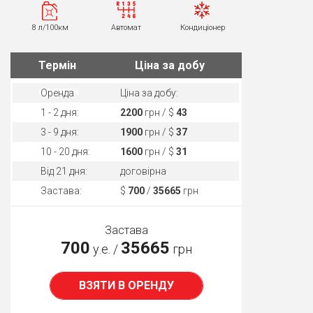
8 л/100км
Автомат
Кондиціонер
Термін
Ціна за добу
оренди
Оренда
Ціна за добу:
1 - 2 дня:
2200
грн / $
43
3 - 9 дня:
1900
грн / $
37
10 - 20 дня:
1600
грн / $
31
Від 21 дня:
договірна
Застава:
$
700
/
35665
грн
Застава
700
35665
у.е. /
грн
ВЗЯТИ В ОРЕНДУ