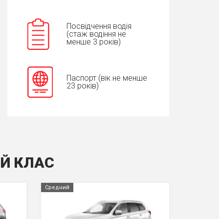
Посвідчення водія
(стаж водіння не
менше 3 років)
Паспорт (вік не менше
23 років)
IЙ КЛАС
Средний