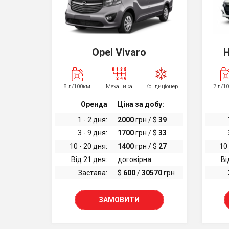
Opel Vivaro
H
8 л/100км
Механика
Кондиціонер
7 л/1
Оренда
Ціна за добу:
1 - 2 дня:
2000
грн / $
39
3 - 9 дня:
1700
грн / $
33
10 - 20 дня:
1400
грн / $
27
10 
Від 21 дня:
договірна
Ві
Застава:
$
600
/
30570
грн
ЗАМОВИТИ